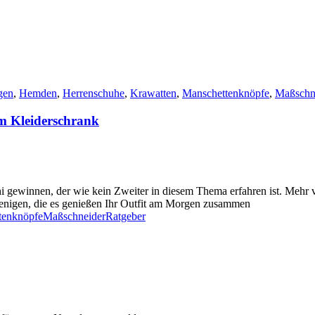
gen
,
Hemden
,
Herrenschuhe
,
Krawatten
,
Manschettenknöpfe
,
Maßschn
em Kleiderschrank
hi gewinnen, der wie kein Zweiter in diesem Thema erfahren ist. Mehr 
Wenigen, die es genießen Ihr Outfit am Morgen zusammen
tenknöpfe
Maßschneider
Ratgeber