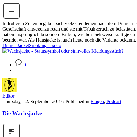
In früheren Zeiten begaben sich viele Gentlemen nach dem Dinner in
Gesellschaft entgegenzutreten und sie mit Tabakgeruch zu belästigen
hatten ursprünglich besondere Farben, wie beispielsweise kräftige Gr
beendet war. Als Hausjacke ist auch heute noch die Variante bekannt, 
Dinner Jacket
Smoking
Tuxedo
0
Editor
Thursday, 12. September 2019
/
Published in
Fragen
,
Podcast
Die Wachsjacke