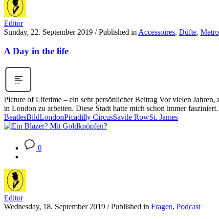
Editor
Sunday, 22. September 2019
/
Published in
Accessoires
,
Düfte
,
Metro
A Day in the life
Picture of Lifetime – ein sehr persönlicher Beitrag Vor vielen Jahren
in London zu arbeiten. Diese Stadt hatte mich schon immer faszinier
Beatles
Bild
London
Picadilly Circus
Savile Row
St. James
0
Editor
Wednesday, 18. September 2019
/
Published in
Fragen
,
Podcast