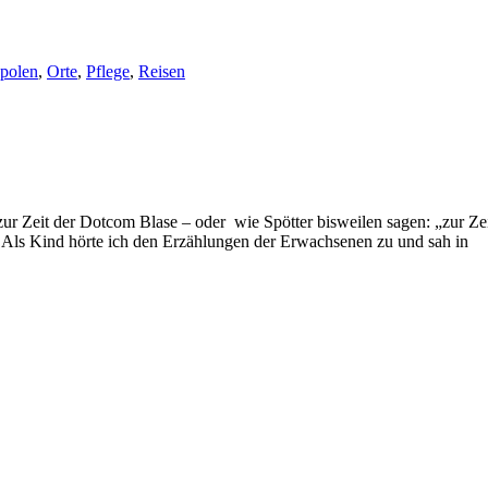
polen
,
Orte
,
Pflege
,
Reisen
, zur Zeit der Dotcom Blase – oder wie Spötter bisweilen sagen: „zur Zei
t. Als Kind hörte ich den Erzählungen der Erwachsenen zu und sah in