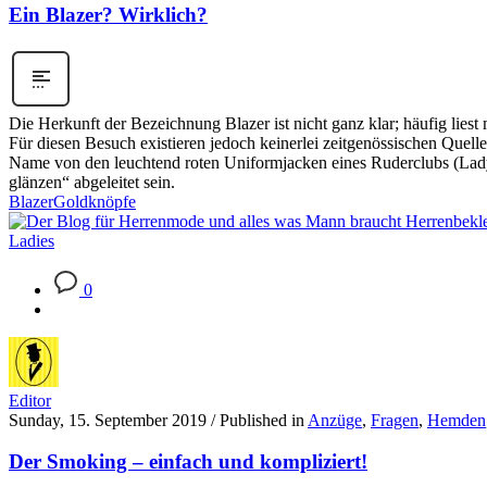
Ein Blazer? Wirklich?
Die Herkunft der Bezeichnung Blazer ist nicht ganz klar; häufig lie
Für diesen Besuch existieren jedoch keinerlei zeitgenössischen Quell
Name von den leuchtend roten Uniformjacken eines Ruderclubs (Lady
glänzen“ abgeleitet sein.
Blazer
Goldknöpfe
0
Editor
Sunday, 15. September 2019
/
Published in
Anzüge
,
Fragen
,
Hemden
Der Smoking – einfach und kompliziert!