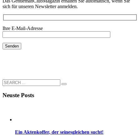
Neuste Posts
Ein Aktenkoffer, der seinesgleichen sucht!
Ladies and Gentlemen, in einer Ära, in der das ...
Der letzte Knopf der Weste
Ladies and Gentlemen, der heutige Beitrag behan...
Die Geschichte zu einem ganz besonderen Einstecktuch –
ein sehr persönlicher Blog.