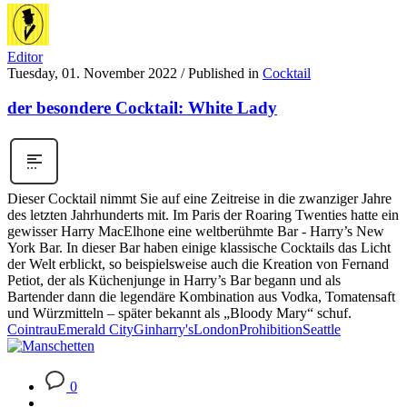
Editor
Tuesday, 01. November 2022
/
Published in
Cocktail
der besondere Cocktail: White Lady
Dieser Cocktail nimmt Sie auf eine Zeitreise in die zwanziger Jahre
des letzten Jahrhunderts mit. Im Paris der Roaring Twenties hatte ein
gewisser Harry MacElhone eine weltberühmte Bar - Harry’s New
York Bar. In dieser Bar haben einige klassische Cocktails das Licht
der Welt erblickt, so beispielsweise auch die Kreation von Fernand
Petiot, der als Küchenjunge in Harry’s Bar begann und als
Bartender dann die legendäre Kombination aus Vodka, Tomatensaft
und Würzmitteln – später bekannt als „Bloody Mary“ schuf.
Cointrau
Emerald City
Gin
harry's
London
Prohibition
Seattle
0