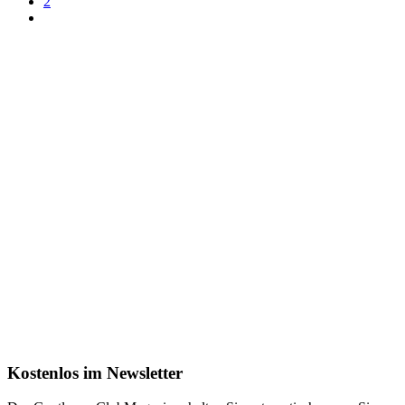
2
Kostenlos im Newsletter
Das GentlemanClubMagazin erhalten Sie automatisch, wenn Sie
sich für unseren Newsletter anmelden.
Ihre E-Mail-Adresse