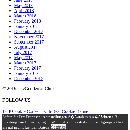
© 2016 TheGentlemanClub
FOLLOW US
TOP
Cookie Consent with Real Cookie Banner
Sofern Sie Ihre Datenschutzeinstellungen Ã�Â¤ndern mÃ�Â¶chten z.B.
Erteilung von Einwilligungen, Widerruf bereits erteilter Einwilligungen klicken
Settings
Sie auf nachfolgenden Button.
Data protection
Imprint
|
Privacy Policy
We, DMS COUNSELLORS UG (Registered business address:
Germany), process personal data for the operation of this website
only to the extent technically necessary. All details in our privacy
policy.
Data protection
Imprint
|
Privacy Policy
We, DMS COUNSELLORS UG (Registered business address:
Germany), process personal data for the operation of this website
only to the extent technically necessary. All details in our privacy
policy.