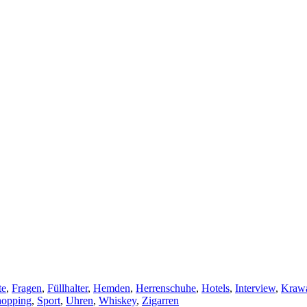
te
,
Fragen
,
Füllhalter
,
Hemden
,
Herrenschuhe
,
Hotels
,
Interview
,
Krawa
hopping
,
Sport
,
Uhren
,
Whiskey
,
Zigarren