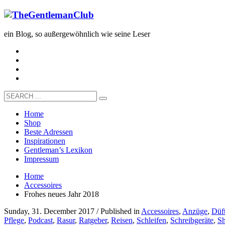
ein Blog, so außergewöhnlich wie seine Leser
Home
Shop
Beste Adressen
Inspirationen
Gentleman’s Lexikon
Impressum
Home
Accessoires
Frohes neues Jahr 2018
Sunday, 31. December 2017
/
Published in
Accessoires
,
Anzüge
,
Düf
Pflege
,
Podcast
,
Rasur
,
Ratgeber
,
Reisen
,
Schleifen
,
Schreibgeräte
,
S