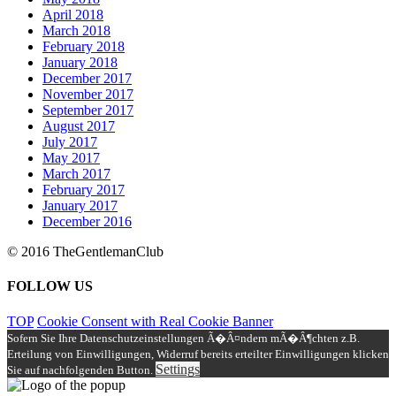
April 2018
March 2018
February 2018
January 2018
December 2017
November 2017
September 2017
August 2017
July 2017
May 2017
March 2017
February 2017
January 2017
December 2016
© 2016 TheGentlemanClub
FOLLOW US
TOP
Cookie Consent with Real Cookie Banner
Sofern Sie Ihre Datenschutzeinstellungen Ã�Â¤ndern mÃ�Â¶chten z.B.
Erteilung von Einwilligungen, Widerruf bereits erteilter Einwilligungen klicken
Settings
Sie auf nachfolgenden Button.